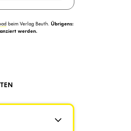
oad
beim Verlag Beuth.
Übrigens:
nanziert werden.
RTEN