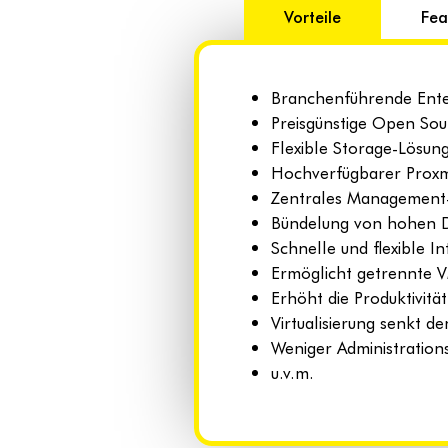
Vorteile
Fea
Branchenführende Enter
Preisgünstige Open So
Flexible Storage-Lösun
Hochverfügbarer Proxm
Zentrales Management-I
Bündelung von hohen 
Schnelle und flexible 
Ermöglicht getrennte 
Erhöht die Produktivitä
Virtualisierung senkt d
Weniger Administratio
u.v.m.