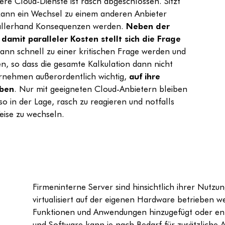
re Cloud-Dienste ist rasch abgeschlossen. Sitzt
 kann ein Wechsel zu einem anderen Anbieter
 allerhand Konsequenzen werden.
Neben der
damit paralleler Kosten stellt sich die Frage
kann schnell zu einer kritischen Frage werden und
, so dass die gesamte Kalkulation dann nicht
ernehmen außerordentlich wichtig,
auf ihre
eben
. Nur mit geeigneten Cloud-Anbietern bleiben
o in der Lage, rasch zu reagieren und notfalls
eise zu wechseln.
Firmeninterne Server sind hinsichtlich ihrer Nutz
virtualisiert auf der eigenen Hardware betrieben 
Funktionen und Anwendungen hinzugefügt oder ent
und Software kann je nach Bedarf für zusätzliche