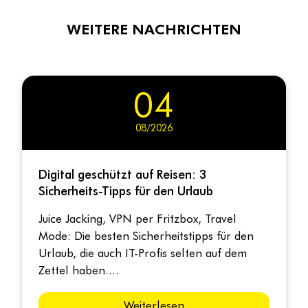
WEITERE NACHRICHTEN
01
07/2026
Open Source neu denken: Von der
Kostenfrage zur Innovationsstrategie
Miriam Seyffarth von der OSBA und Ansgar
Licher von LWsystems ordnen ein, was die
Politik fordert und wo Unternehmen bei
Open Source stehen....
Weiterlesen